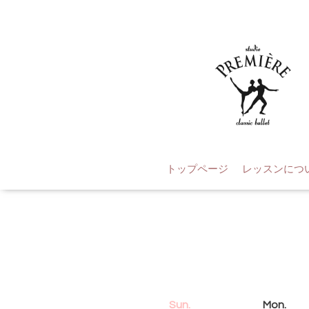
トップページ
レッスンにつ
Sun.
Mon.