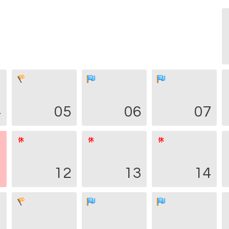
4
05
06
07
1
12
13
14