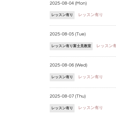
2025-08-04 (Mon)
レッスン有り
レッスン有り
2025-08-05 (Tue)
レッスン
レッスン有り富士見教室
2025-08-06 (Wed)
レッスン有り
レッスン有り
2025-08-07 (Thu)
レッスン有り
レッスン有り