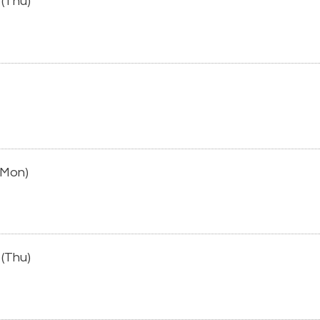
 (Thu)
(Mon)
 (Thu)