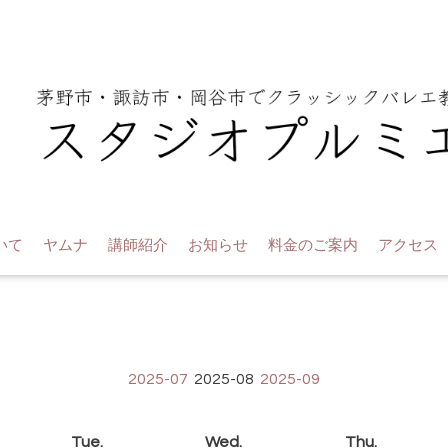
いて
ヤムナ
講師紹介
お知らせ
料金のご案内
アクセス
2025-07
2025-08
2025-09
Tue.
Wed.
Thu.