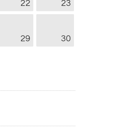
22
23
29
30