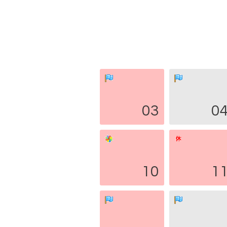
03
0
10
1