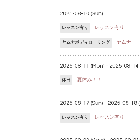
2025-08-10 (Sun)
レッスン有り
レッスン有り
ヤムナ
ヤムナボディローリング
2025-08-11 (Mon) - 2025-08-14 
夏休み！！
休日
2025-08-17 (Sun) - 2025-08-18 
レッスン有り
レッスン有り