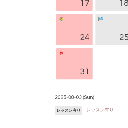
17
1
24
2
31
2025-08-03 (Sun)
レッスン有り
レッスン有り