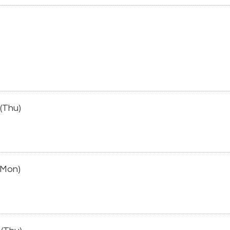
(Thu)
(Mon)