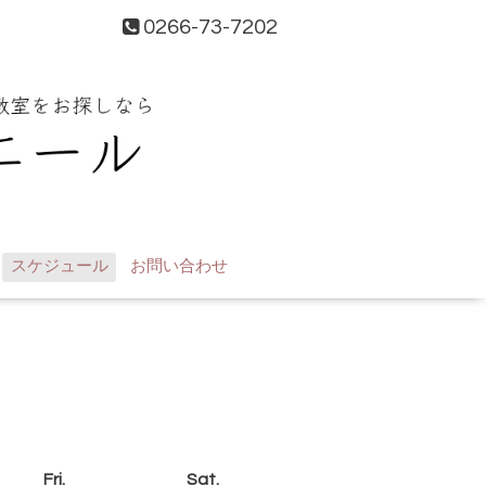
0266-73-7202
スケジュール
お問い合わせ
Fri.
Sat.