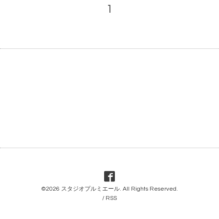
1
©2026
スタジオプルミエール
. All Rights Reserved.
/
RSS