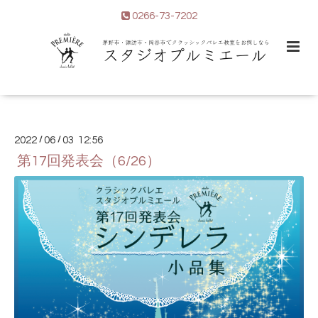
0266-73-7202
2022
/
06
/
03 12:56
第17回発表会（6/26）